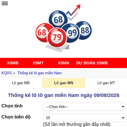
XSMB
XSMT
XSMN
DỰ ĐOÁN XSMB
KQXS
»
Thống kê lô gan miền Nam
Lô gan MB
Lô gan MN
Lô gan MT
Thống kê lô tô gan miền Nam ngày 09/08/2026
Chọn tỉnh
Chọn biên độ
(Số lần mở thưởng gần đây nhất)