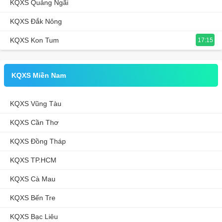
KQXS Quảng Ngãi
KQXS Đắk Nông
KQXS Kon Tum
17:15
KQXS Miền Nam
KQXS Vũng Tàu
KQXS Cần Thơ
KQXS Đồng Tháp
KQXS TP.HCM
KQXS Cà Mau
KQXS Bến Tre
KQXS Bạc Liêu