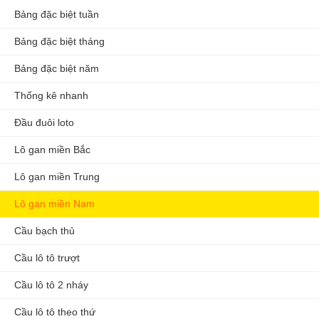
Bảng đặc biệt tuần
Bảng đặc biệt tháng
Bảng đặc biệt năm
Thống kê nhanh
Đầu đuôi loto
Lô gan miền Bắc
Lô gan miền Trung
Lô gan miền Nam
Cầu bạch thủ
Cầu lô tô trượt
Cầu lô tô 2 nháy
Cầu lô tô theo thứ