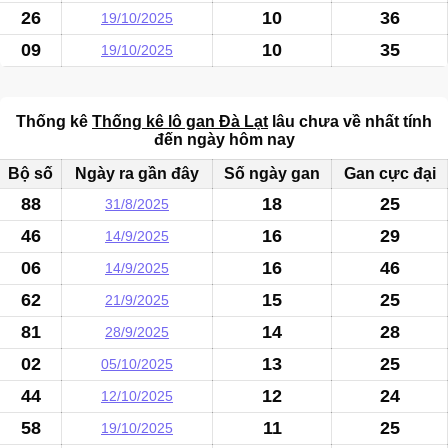
26
10
36
19/10/2025
09
10
35
19/10/2025
Thống kê
Thống kê lô gan Đà Lạt
lâu chưa về nhất tính
đến ngày hôm nay
Bộ số
Ngày ra gần đây
Số ngày gan
Gan cực đại
88
18
25
31/8/2025
46
16
29
14/9/2025
06
16
46
14/9/2025
62
15
25
21/9/2025
81
14
28
28/9/2025
02
13
25
05/10/2025
44
12
24
12/10/2025
58
11
25
19/10/2025