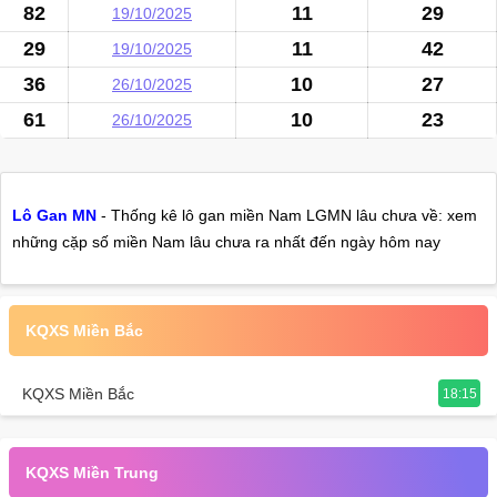
82
11
29
19/10/2025
29
11
42
19/10/2025
36
10
27
26/10/2025
61
10
23
26/10/2025
Lô Gan MN
- Thống kê lô gan miền Nam LGMN lâu chưa về: xem
những cặp số miền Nam lâu chưa ra nhất đến ngày hôm nay
KQXS Miền Bắc
KQXS Miền Bắc
18:15
KQXS Miền Trung