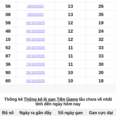
56
13
26
28/9/2025
08
13
35
28/9/2025
58
12
19
05/10/2025
48
12
24
05/10/2025
10
12
32
05/10/2025
52
11
33
19/10/2025
87
11
33
19/10/2025
36
11
30
19/10/2025
90
10
30
26/10/2025
60
10
18
26/10/2025
Thống kê
Thống kê lô gan Tiền Giang
lâu chưa về nhất
tính đến ngày hôm nay
Bộ số
Ngày ra gần đây
Số ngày gan
Gan cực đại