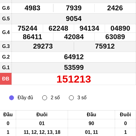
4983
7939
2426
G.6
9054
G.5
75244
62248
94134
04890
G.4
86411
42084
63089
29273
75912
G.3
64912
G.2
53599
G.1
151213
ĐB
Đầu
Đuôi
Đầu
Đuôi
0
01
90
0
1
11, 12, 12,
13
, 18
01, 11
1