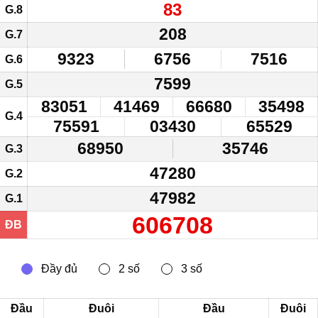
83
G.8
208
G.7
9323
6756
7516
G.6
7599
G.5
83051
41469
66680
35498
G.4
75591
03430
65529
68950
35746
G.3
47280
G.2
47982
G.1
606708
ĐB
Đầu
Đuôi
Đầu
Đuôi