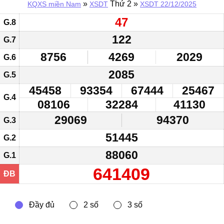
»
Thứ 2 »
KQXS miền Nam
XSDT
XSDT 22/12/2025
47
G.8
122
G.7
8756
4269
2029
G.6
2085
G.5
45458
93354
67444
25467
G.4
08106
32284
41130
29069
94370
G.3
51445
G.2
88060
G.1
641409
ĐB