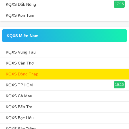
KQXS Đắk Nông
17:15
KQXS Kon Tum
KQXS Miền Nam
KQXS Vũng Tàu
KQXS Cần Thơ
KQXS Đồng Tháp
KQXS TP.HCM
16:15
KQXS Cà Mau
KQXS Bến Tre
KQXS Bạc Liêu
KQXS Sóc Trăng