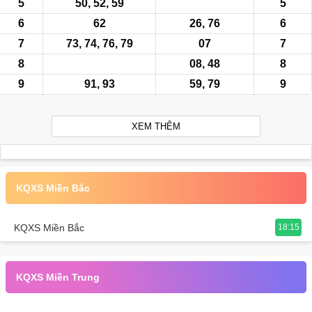
5
50, 52, 59
5
6
62
26, 76
6
7
73, 74, 76, 79
07
7
8
08, 48
8
9
91, 93
59, 79
9
XEM THÊM
KQXS Miền Bắc
KQXS Miền Bắc
18:15
KQXS Miền Trung