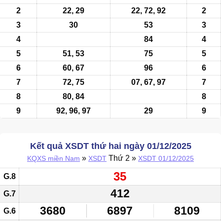
2
22, 29
22, 72, 92
2
3
30
53
3
4
84
4
5
51, 53
75
5
6
60, 67
96
6
7
72, 75
07, 67, 97
7
8
80
, 84
8
9
92, 96, 97
29
9
Kết quả XSDT thứ hai ngày 01/12/2025
»
Thứ 2 »
KQXS miền Nam
XSDT
XSDT 01/12/2025
35
G.8
412
G.7
3680
6897
8109
G.6