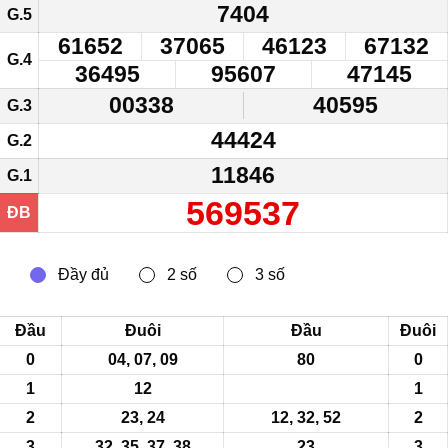
7404
G.5
61652
37065
46123
67132
G.4
36495
95607
47145
00338
40595
G.3
44424
G.2
11846
G.1
569537
ĐB
Đầu
Đuôi
Đầu
Đuôi
0
04, 07, 09
80
0
1
12
1
2
23, 24
12, 32, 52
2
3
32, 35,
37
, 38
23
3