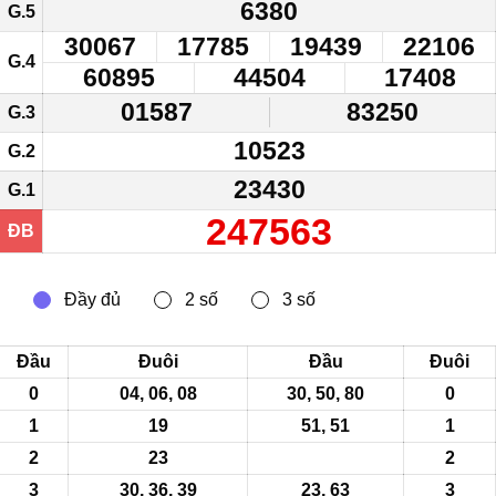
6380
G.5
30067
17785
19439
22106
G.4
60895
44504
17408
01587
83250
G.3
10523
G.2
23430
G.1
247563
ĐB
Đầu
Đuôi
Đầu
Đuôi
0
04, 06, 08
30, 50, 80
0
1
19
51, 51
1
2
23
2
3
30, 36, 39
23,
63
3