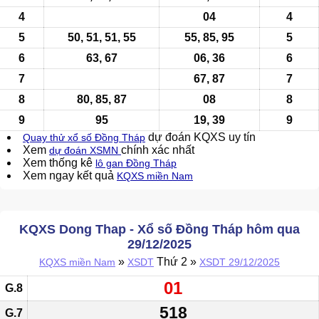
4
04
4
5
50, 51, 51, 55
55, 85, 95
5
6
63
, 67
06, 36
6
7
67, 87
7
8
80, 85, 87
08
8
9
95
19, 39
9
dự đoán KQXS uy tín
Quay thử xổ số Đồng Tháp
Xem
chính xác nhất
dự đoán XSMN
Xem thống kê
lô gan Đồng Tháp
Xem ngay kết quả
KQXS miền Nam
KQXS Dong Thap - Xổ số Đồng Tháp hôm qua
29/12/2025
»
Thứ 2 »
KQXS miền Nam
XSDT
XSDT 29/12/2025
01
G.8
518
G.7