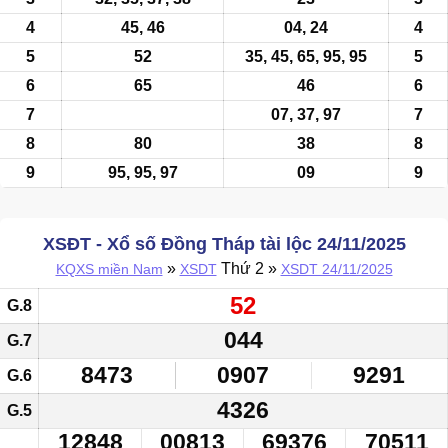
4
45, 46
04, 24
4
5
52
35, 45, 65, 95, 95
5
6
65
46
6
7
07,
37
, 97
7
8
80
38
8
9
95, 95, 97
09
9
XSĐT - Xổ số Đồng Tháp tài lộc 24/11/2025
»
Thứ 2 »
KQXS miền Nam
XSDT
XSDT 24/11/2025
52
G.8
044
G.7
8473
0907
9291
G.6
4326
G.5
12848
00813
69376
70511