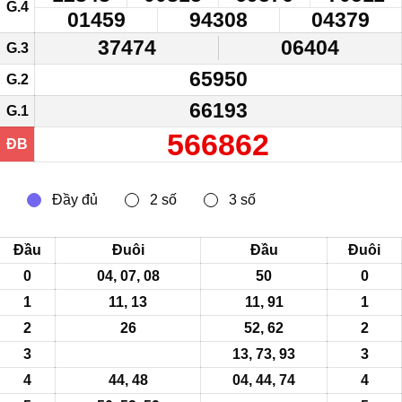
G.4
01459
94308
04379
37474
06404
G.3
65950
G.2
66193
G.1
566862
ĐB
Đầu
Đuôi
Đầu
Đuôi
0
04, 07, 08
50
0
1
11, 13
11, 91
1
2
26
52,
62
2
3
13, 73, 93
3
4
44, 48
04, 44, 74
4