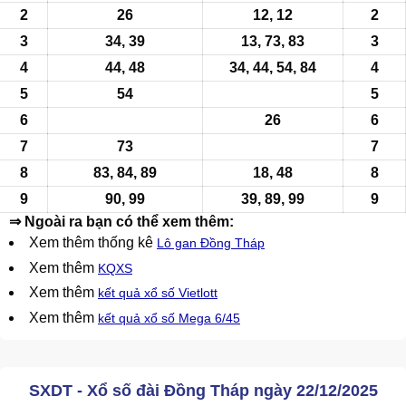
2
26
12, 12
2
3
34, 39
13
, 73, 83
3
4
44, 48
34, 44, 54, 84
4
5
54
5
6
26
6
7
73
7
8
83, 84, 89
18, 48
8
9
90, 99
39, 89, 99
9
⇒ Ngoài ra bạn có thể xem thêm:
Xem thêm thống kê
Lô gan Đồng Tháp
Xem thêm
KQXS
Xem thêm
kết quả xổ số Vietlott
Xem thêm
kết quả xổ số Mega 6/45
SXDT - Xổ số đài Đồng Tháp ngày 22/12/2025