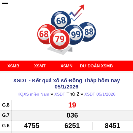
XSMB
XSMT
XSMN
DỰ ĐOÁN XSMB
XSDT - Kết quả xổ số Đồng Tháp hôm nay
05/1/2026
»
Thứ 2 »
KQXS miền Nam
XSDT
XSDT 05/1/2026
19
G.8
036
G.7
4755
6251
8451
G.6