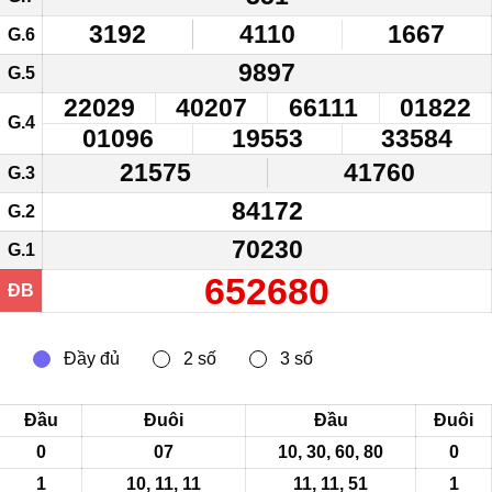
3192
4110
1667
G.6
9897
G.5
22029
40207
66111
01822
G.4
01096
19553
33584
21575
41760
G.3
84172
G.2
70230
G.1
652680
ĐB
Đầu
Đuôi
Đầu
Đuôi
0
07
10, 30, 60,
80
0
1
10, 11, 11
11, 11, 51
1