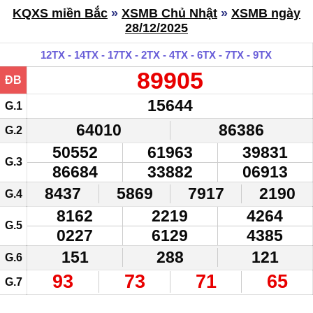
KQXS miền Bắc
»
XSMB Chủ Nhật
»
XSMB ngày
28/12/2025
12TX - 14TX - 17TX - 2TX - 4TX - 6TX - 7TX - 9TX
89905
ĐB
15644
G.1
64010
86386
G.2
50552
61963
39831
G.3
86684
33882
06913
8437
5869
7917
2190
G.4
8162
2219
4264
G.5
0227
6129
4385
151
288
121
G.6
93
73
71
65
G.7