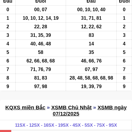
Đầu
Đuôi
Đầu
Đuôi
0
00, 07
00, 10, 10, 40
0
1
10, 10, 12, 14, 19
31, 71, 81
1
2
22, 28
12, 22, 62
2
3
31, 35, 39
83
3
4
40, 46, 48
14
4
5
58
35
5
6
62, 66,
68
,
68
46, 66, 76
6
7
71, 76, 79
07, 97
7
8
81, 83
28, 48, 58,
68
,
68
, 98
8
9
97, 98
19, 39, 79
9
KQXS miền Bắc
»
XSMB Chủ Nhật
»
XSMB ngày
07/12/2025
11SX - 12SX - 16SX - 19SX - 4SX - 5SX - 7SX - 9SX