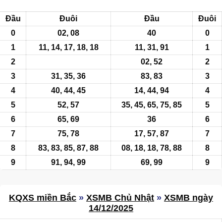
Đầu
Đuôi
Đầu
Đuôi
0
02, 08
40
0
1
11, 14, 17, 18, 18
11, 31, 91
1
2
02, 52
2
3
31, 35,
36
83, 83
3
4
40, 44, 45
14, 44, 94
4
5
52, 57
35, 45, 65, 75, 85
5
6
65, 69
36
6
7
75, 78
17, 57, 87
7
8
83, 83, 85, 87, 88
08, 18, 18, 78, 88
8
9
91, 94, 99
69, 99
9
KQXS miền Bắc
»
XSMB Chủ Nhật
»
XSMB ngày
14/12/2025