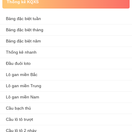
Thống kê KQXS
Bảng đặc biệt tuần
Bảng đặc biệt tháng
Bảng đặc biệt năm
Thống kê nhanh
Đầu đuôi loto
Lô gan miền Bắc
Lô gan miền Trung
Lô gan miền Nam
Cầu bạch thủ
Cầu lô tô trượt
Cầu lô tô 2 nháy