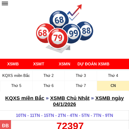
XSMB
XSMT
XSMN
DỰ ĐOÁN XSMB
KQXS miền Bắc
Thứ 2
Thứ 3
Thứ 4
Thứ 5
Thứ 6
Thứ 7
CN
KQXS miền Bắc
»
XSMB Chủ Nhật
»
XSMB ngày
04/1/2026
10TN - 11TN - 15TN - 2TN - 4TN - 5TN - 7TN - 9TN
72397
ĐB