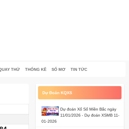
QUAY THỬ
THỐNG KÊ
SỔ MƠ
TIN TỨC
Dự Đoán KQXS
Dự đoán Xổ Số Miền Bắc ngày
11/01/2026 - Dự đoán XSMB 11-
01-2026