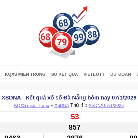
KQXS MIỀN TRUNG
SỔ KẾT QUẢ
VIETLOTT
DỰ ĐOÁN
XSDNA - Kết quả xổ số Đà Nẵng hôm nay 07/1/2026
»
Thứ 4 »
KQXS miền Trung
XSDNA
XSDNA 07/1/2026
53
857