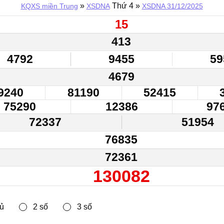
»
Thứ 4 »
KQXS miền Trung
XSDNA
XSDNA 31/12/2025
15
413
4792
9455
59
4679
9240
81190
52415
75290
12386
97
72337
51954
76835
72361
130082