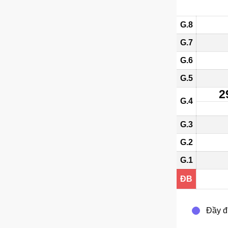
G.8
G.7
G.6
G.5
2
G.4
G.3
G.2
G.1
ĐB