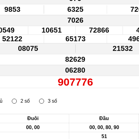
9853
6325
72
7026
0549
10651
72866
52122
65173
49
08075
21532
82629
06280
907776
Đuôi
Đầu
00, 00
00, 00, 80, 90
51