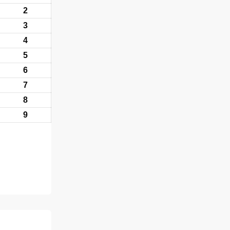
2
3
4
5
6
7
8
9