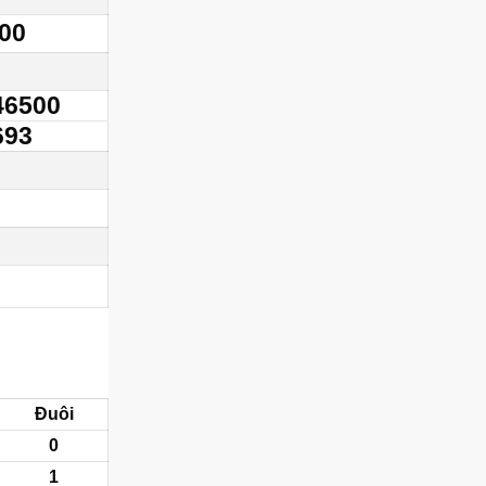
00
46500
693
Đuôi
0
1