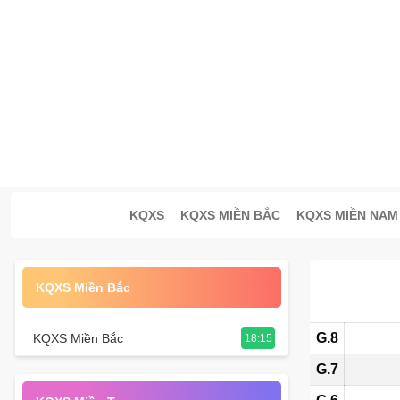
KQXS
KQXS MIỀN BẮC
KQXS MIỀN NAM
KQXS Miền Bắc
G.8
KQXS Miền Bắc
18:15
G.7