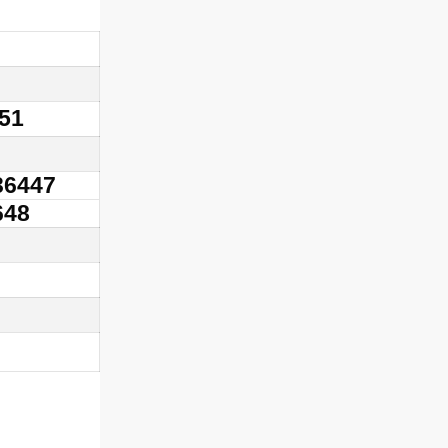
51
36447
648