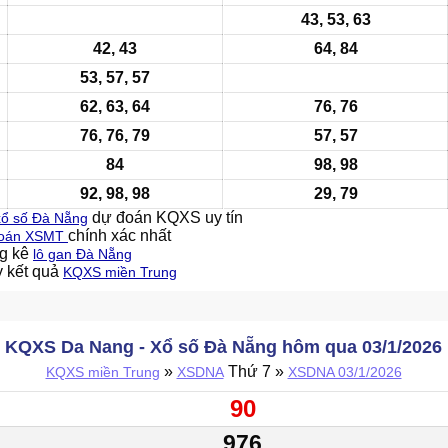
43, 53, 63
42, 43
64, 84
53,
57
,
57
62, 63, 64
76, 76
76, 76, 79
57
,
57
84
98, 98
92, 98, 98
29, 79
dự đoán KQXS uy tín
xổ số Đà Nẵng
chính xác nhất
đoán XSMT
g kê
lô gan Đà Nẵng
 kết quả
KQXS miền Trung
KQXS Da Nang - Xổ số Đà Nẵng hôm qua 03/1/2026
»
Thứ 7 »
KQXS miền Trung
XSDNA
XSDNA 03/1/2026
90
976