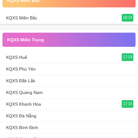
KQXS Miền Bắc
KQXS Miền Bắc
18:15
KQXS Miền Trung
KQXS Huế
17:15
KQXS Phú Yên
KQXS Đắk Lắk
KQXS Quảng Nam
KQXS Khánh Hòa
17:15
KQXS Đà Nẵng
KQXS Bình Định