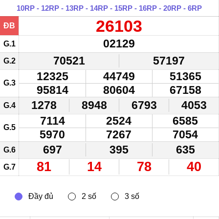
10RP - 12RP - 13RP - 14RP - 15RP - 16RP - 20RP - 6RP
26103
ĐB
02129
G.1
70521
57197
G.2
12325
44749
51365
G.3
95814
80604
67158
1278
8948
6793
4053
G.4
7114
2524
6585
G.5
5970
7267
7054
697
395
635
G.6
81
14
78
40
G.7