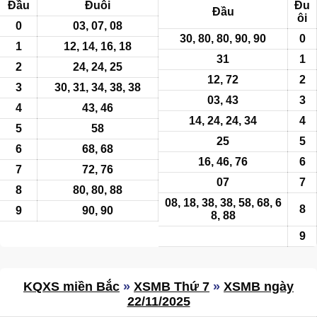
Đầu
Đuôi
Đu
Đầu
ôi
0
03, 07, 08
30, 80, 80,
90
,
90
0
1
12, 14, 16, 18
31
1
2
24, 24, 25
12, 72
2
3
30, 31, 34, 38, 38
03, 43
3
4
43, 46
14, 24, 24, 34
4
5
58
25
5
6
68, 68
16, 46, 76
6
7
72, 76
07
7
8
80, 80, 88
08, 18, 38, 38, 58, 68, 6
8
9
90
,
90
8, 88
9
KQXS miền Bắc
»
XSMB Thứ 7
»
XSMB ngày
22/11/2025