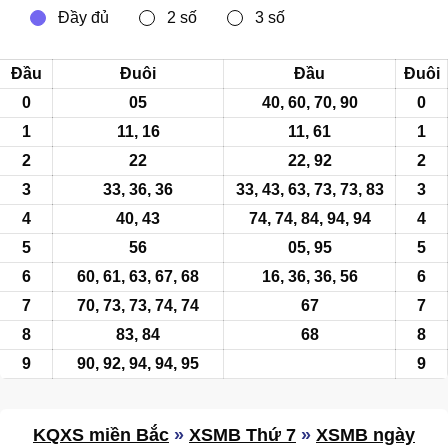
Đầu
Đuôi
Đầu
Đuôi
0
05
40, 60, 70, 90
0
1
11,
16
11, 61
1
2
22
22, 92
2
3
33, 36, 36
33, 43, 63, 73, 73, 83
3
4
40, 43
74, 74, 84, 94, 94
4
5
56
05, 95
5
6
60, 61, 63, 67, 68
16
, 36, 36, 56
6
7
70, 73, 73, 74, 74
67
7
8
83, 84
68
8
9
90, 92, 94, 94, 95
9
KQXS miền Bắc
»
XSMB Thứ 7
»
XSMB ngày