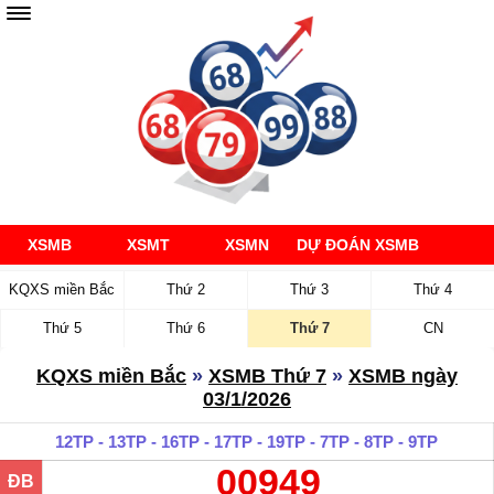
XSMB
XSMT
XSMN
DỰ ĐOÁN XSMB
KQXS miền Bắc
Thứ 2
Thứ 3
Thứ 4
Thứ 5
Thứ 6
Thứ 7
CN
KQXS miền Bắc
»
XSMB Thứ 7
»
XSMB ngày
03/1/2026
12TP - 13TP - 16TP - 17TP - 19TP - 7TP - 8TP - 9TP
00949
ĐB