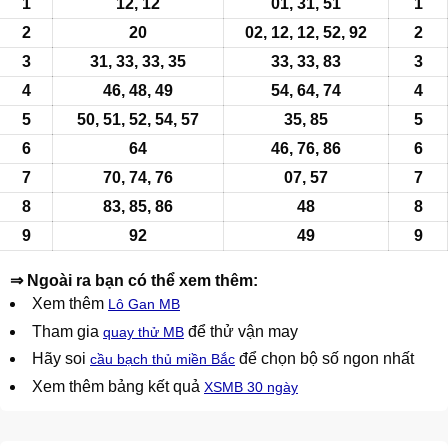
1
12, 12
01, 31, 51
1
2
20
02, 12, 12, 52, 92
2
3
31, 33, 33, 35
33, 33, 83
3
4
46, 48,
49
54, 64, 74
4
5
50, 51, 52, 54, 57
35, 85
5
6
64
46, 76, 86
6
7
70, 74, 76
07, 57
7
8
83, 85, 86
48
8
9
92
49
9
⇒ Ngoài ra bạn có thể xem thêm:
Xem thêm
Lô Gan MB
Tham gia
để thử vận may
quay thử MB
Hãy soi
để chọn bộ số ngon nhất
cầu bạch thủ miền Bắc
Xem thêm bảng kết quả
XSMB 30 ngày