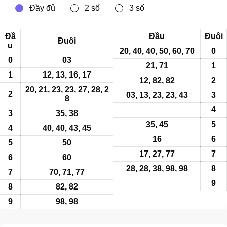
Đầ
Đầu
Đuôi
Đuôi
u
20, 40, 40, 50, 60, 70
0
0
03
21, 71
1
1
12, 13, 16, 17
12,
82
,
82
2
20, 21, 23, 23, 27, 28, 2
2
03, 13, 23, 23, 43
3
8
4
3
35, 38
35, 45
5
4
40, 40, 43, 45
16
6
5
50
17, 27, 77
7
6
60
28, 28, 38, 98, 98
8
7
70, 71, 77
9
8
82
,
82
9
98, 98