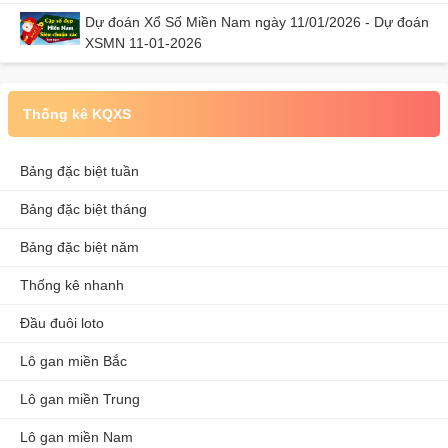
Dự đoán Xổ Số Miền Nam ngày 11/01/2026 - Dự đoán
XSMN 11-01-2026
Thống kê KQXS
Bảng đặc biệt tuần
Bảng đặc biệt tháng
Bảng đặc biệt năm
Thống kê nhanh
Đầu đuôi loto
Lô gan miền Bắc
Lô gan miền Trung
Lô gan miền Nam