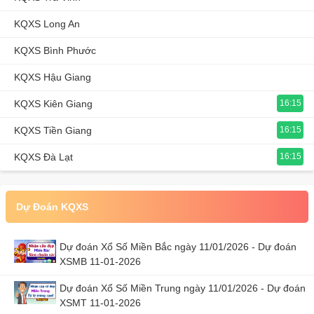
KQXS Long An
KQXS Bình Phước
KQXS Hậu Giang
KQXS Kiên Giang
16:15
KQXS Tiền Giang
16:15
KQXS Đà Lạt
16:15
Dự Đoán KQXS
Dự đoán Xổ Số Miền Bắc ngày 11/01/2026 - Dự đoán
XSMB 11-01-2026
Dự đoán Xổ Số Miền Trung ngày 11/01/2026 - Dự đoán
XSMT 11-01-2026