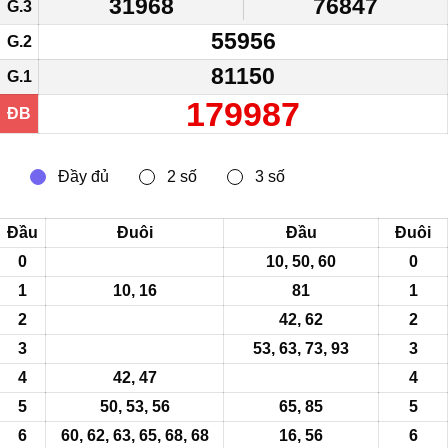
31968
76847
G.3
55956
G.2
81150
G.1
179987
ĐB
Đầu
Đuôi
Đầu
Đuôi
0
10, 50, 60
0
1
10, 16
81
1
2
42, 62
2
3
53, 63, 73, 93
3
4
42, 47
4
5
50, 53, 56
65, 85
5
6
60, 62, 63, 65, 68, 68
16, 56
6