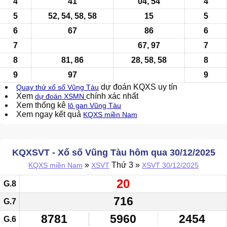
4
41
04, 54
4
5
52, 54, 58, 58
15
5
6
67
86
6
7
67, 97
7
8
81, 86
28
, 58, 58
8
9
97
9
dự đoán KQXS uy tín
Quay thử xổ số Vũng Tàu
Xem
chính xác nhất
dự đoán XSMN
Xem thống kê
lô gan Vũng Tàu
Xem ngay kết quả
KQXS miền Nam
KQXSVT - Xổ số Vũng Tàu hôm qua 30/12/2025
»
Thứ 3 »
KQXS miền Nam
XSVT
XSVT 30/12/2025
20
G.8
716
G.7
8781
5960
2454
G.6