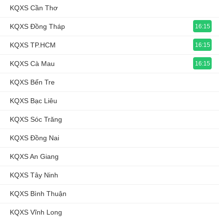
KQXS Cần Thơ
KQXS Đồng Tháp
16:15
KQXS TP.HCM
16:15
KQXS Cà Mau
16:15
KQXS Bến Tre
KQXS Bạc Liêu
KQXS Sóc Trăng
KQXS Đồng Nai
KQXS An Giang
KQXS Tây Ninh
KQXS Bình Thuận
KQXS Vĩnh Long