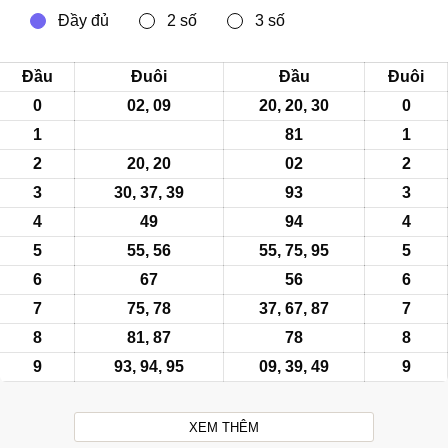
Đầu
Đuôi
Đầu
Đuôi
0
02, 09
20, 20,
30
0
1
81
1
2
20, 20
02
2
3
30
, 37, 39
93
3
4
49
94
4
5
55, 56
55, 75, 95
5
6
67
56
6
7
75, 78
37, 67, 87
7
8
81, 87
78
8
9
93, 94, 95
09, 39, 49
9
XEM THÊM