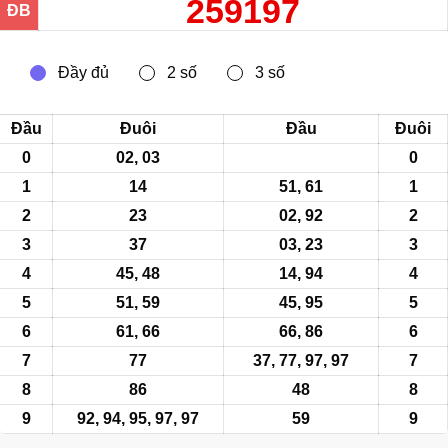
259197
ĐB
Đầu
Đuôi
Đầu
Đuôi
0
02, 03
0
1
14
51, 61
1
2
23
02, 92
2
3
37
03, 23
3
4
45, 48
14, 94
4
5
51, 59
45, 95
5
6
61, 66
66, 86
6
7
77
37, 77,
97
,
97
7
8
86
48
8
9
92, 94, 95,
97
,
97
59
9