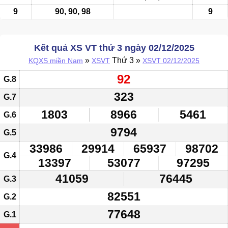
9
90, 90, 98
9
Kết quả XS VT thứ 3 ngày 02/12/2025
»
Thứ 3 »
KQXS miền Nam
XSVT
XSVT 02/12/2025
92
G.8
323
G.7
1803
8966
5461
G.6
9794
G.5
33986
29914
65937
98702
G.4
13397
53077
97295
41059
76445
G.3
82551
G.2
77648
G.1