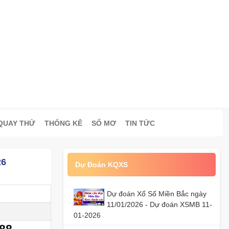
QUAY THỬ
THỐNG KÊ
SỔ MƠ
TIN TỨC
26
Dự Đoán KQXS
Dự đoán Xổ Số Miền Bắc ngày
11/01/2026 - Dự đoán XSMB 11-
01-2026