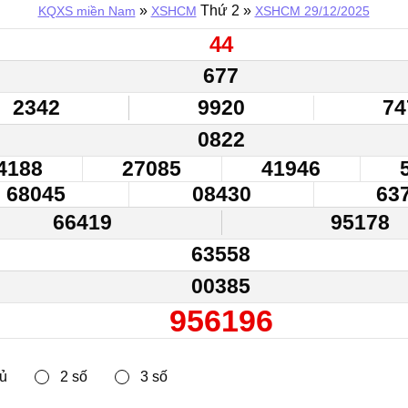
»
Thứ 2 »
KQXS miền Nam
XSHCM
XSHCM 29/12/2025
44
677
2342
9920
74
0822
4188
27085
41946
68045
08430
63
66419
95178
63558
00385
956196