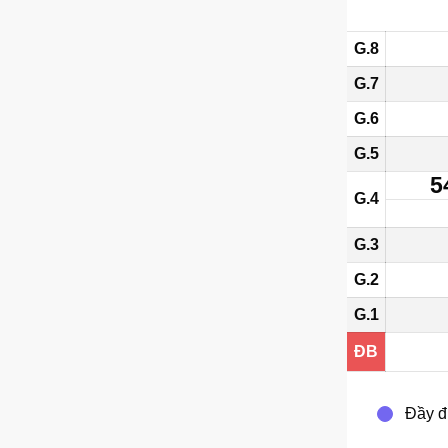
G.8
G.7
G.6
G.5
5
G.4
G.3
G.2
G.1
ĐB