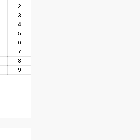
2
3
4
5
6
7
8
9