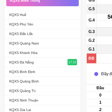
G.6
KQXS Miền Trung
G.5
KQXS Huế
5
G.4
KQXS Phú Yên
G.3
KQXS Đắk Lắk
G.2
KQXS Quảng Nam
G.1
KQXS Khánh Hòa
ĐB
KQXS Đà Nẵng
17:15
KQXS Bình Định
KQXS Quảng Bình
Đầu
KQXS Quảng Trị
0
KQXS Ninh Thuận
1
2
KQXS Gia Lai