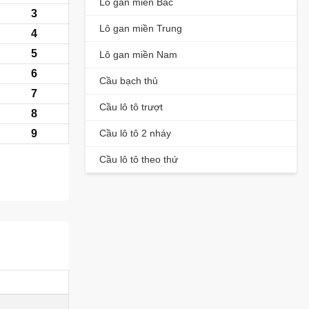
Lô gan miền Bắc
3
Lô gan miền Trung
4
5
Lô gan miền Nam
6
Cầu bạch thủ
7
Cầu lô tô trượt
8
Cầu lô tô 2 nháy
9
Cầu lô tô theo thứ