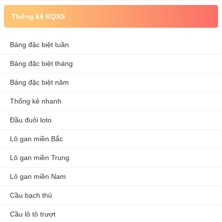
Thống kê KQXS
Bảng đặc biệt tuần
Bảng đặc biệt tháng
Bảng đặc biệt năm
Thống kê nhanh
Đầu đuôi loto
Lô gan miền Bắc
Lô gan miền Trung
Lô gan miền Nam
Cầu bạch thủ
Cầu lô tô trượt