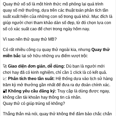
Quay thử xổ số là một hình thức mô phỏng lại quá trình
quay số mở thưởng, dựa trên các thuật toán phân tích tần
suất xuất hiện của những con số trong quá khứ. Mục đích là
giúp người chơi tham khảo dàn số đẹp, từ đó chọn lựa con
số có xác suất cao để chơi trong ngày hôm nay.
Vì sao nên thử quay thử MB?
Có rất nhiều công cụ quay thử ngoài kia, nhưng
Quay thử
miền bắc
lại sở hữu những ưu điểm vượt trội:
🚀
Giao diện đơn giản, dễ dùng:
Dù bạn là người mới
chơi hay đã có kinh nghiệm, chỉ cần 1 click là có kết quả.
📈
Phân tích theo tần suất:
Hệ thống dựa vào lịch sử hàng
trăm kỳ mở thưởng gần nhất để đưa ra dự đoán chính xác.
🔐
Không yêu cầu đăng ký:
Truy cập là dùng được ngay,
không cần tài khoản hay thông tin cá nhân.
Quay thử có giúp trúng số không?
Thẳng thắn mà nói, quay thử không thể đảm bảo chắc chắn