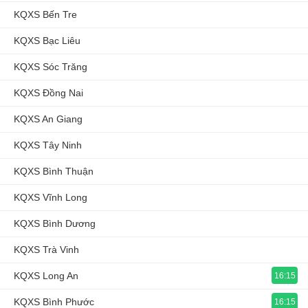
KQXS Bến Tre
KQXS Bạc Liêu
KQXS Sóc Trăng
KQXS Đồng Nai
KQXS An Giang
KQXS Tây Ninh
KQXS Bình Thuận
KQXS Vĩnh Long
KQXS Bình Dương
KQXS Trà Vinh
KQXS Long An
16:15
KQXS Bình Phước
16:15