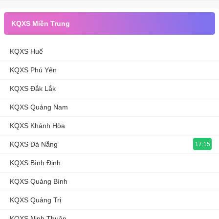
KQXS Miền Trung
KQXS Huế
KQXS Phú Yên
KQXS Đắk Lắk
KQXS Quảng Nam
KQXS Khánh Hòa
KQXS Đà Nẵng
17:15
KQXS Bình Định
KQXS Quảng Bình
KQXS Quảng Trị
KQXS Ninh Thuận