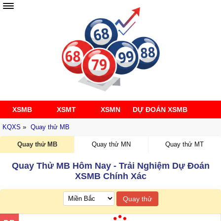
XSMB
XSMT
XSMN
DỰ ĐOÁN XSMB
KQXS
»
Quay thử MB
Quay thử MB
Quay thử MN
Quay thử MT
Quay Thử MB Hôm Nay - Trải Nghiệm Dự Đoán
XSMB Chính Xác
Quay thử