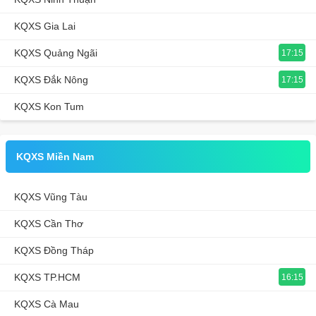
KQXS Gia Lai
KQXS Quảng Ngãi
17:15
KQXS Đắk Nông
17:15
KQXS Kon Tum
KQXS Miền Nam
KQXS Vũng Tàu
KQXS Cần Thơ
KQXS Đồng Tháp
KQXS TP.HCM
16:15
KQXS Cà Mau