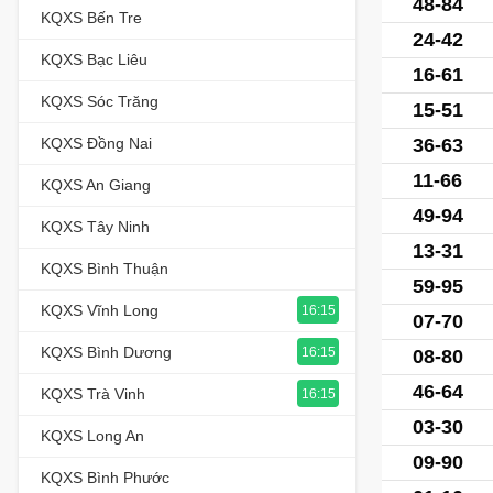
48-84
KQXS Bến Tre
24-42
KQXS Bạc Liêu
16-61
KQXS Sóc Trăng
15-51
KQXS Đồng Nai
36-63
11-66
KQXS An Giang
49-94
KQXS Tây Ninh
13-31
KQXS Bình Thuận
59-95
KQXS Vĩnh Long
16:15
07-70
KQXS Bình Dương
16:15
08-80
46-64
KQXS Trà Vinh
16:15
03-30
KQXS Long An
09-90
KQXS Bình Phước