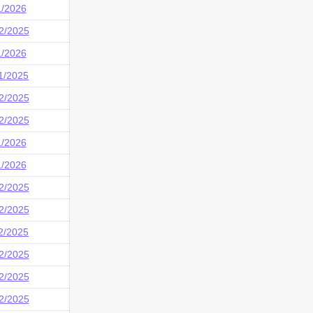
1/2026
2/2025
1/2026
1/2025
2/2025
2/2025
1/2026
1/2026
2/2025
2/2025
2/2025
2/2025
2/2025
2/2025