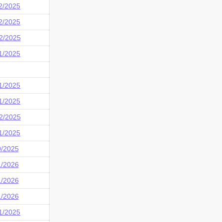
2/2025
2/2025
2/2025
1/2025
1/2025
1/2025
2/2025
1/2025
9/2025
1/2026
1/2026
1/2026
1/2025