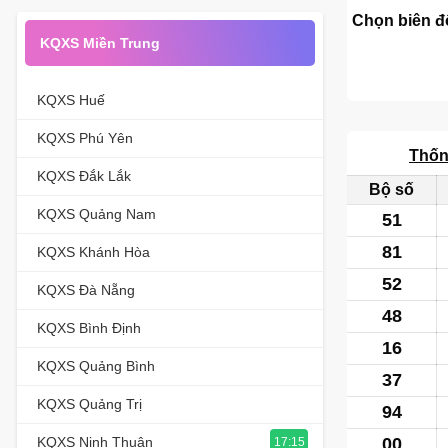
Chọn biên đ
KQXS Miền Trung
KQXS Huế
KQXS Phú Yên
Thốn
KQXS Đắk Lắk
Bộ số
KQXS Quảng Nam
51
81
KQXS Khánh Hòa
52
KQXS Đà Nẵng
48
KQXS Bình Định
16
KQXS Quảng Bình
37
KQXS Quảng Trị
94
KQXS Ninh Thuận
00
17:15