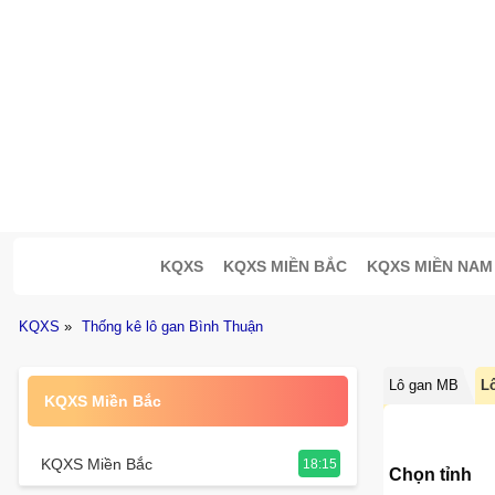
KQXS
KQXS MIỀN BẮC
KQXS MIỀN NAM
KQXS
»
Thống kê lô gan Bình Thuận
Lô gan MB
L
KQXS Miền Bắc
KQXS Miền Bắc
18:15
Chọn tỉnh