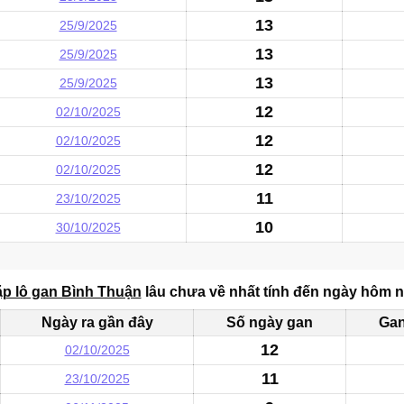
13
25/9/2025
13
25/9/2025
13
25/9/2025
12
02/10/2025
12
02/10/2025
12
02/10/2025
11
23/10/2025
10
30/10/2025
p lô gan Bình Thuận
lâu chưa về nhất tính đến ngày hôm 
Ngày ra gần đây
Số ngày gan
Gan
12
02/10/2025
11
23/10/2025