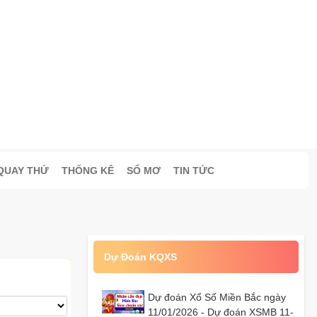
QUAY THỬ
THỐNG KÊ
SỔ MƠ
TIN TỨC
Dự Đoán KQXS
Dự đoán Xổ Số Miền Bắc ngày
11/01/2026 - Dự đoán XSMB 11-