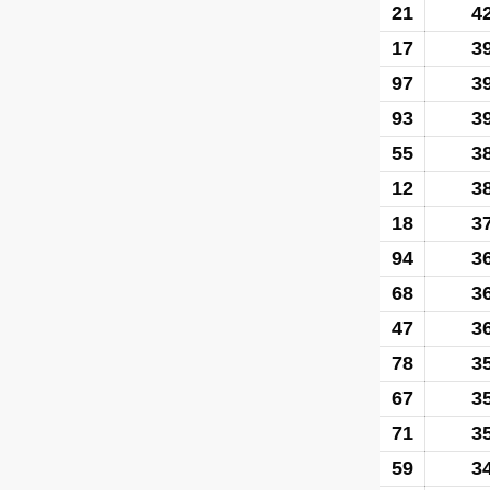
21
4
17
3
97
3
93
3
55
3
12
3
18
3
94
3
68
3
47
3
78
3
67
3
71
3
59
3