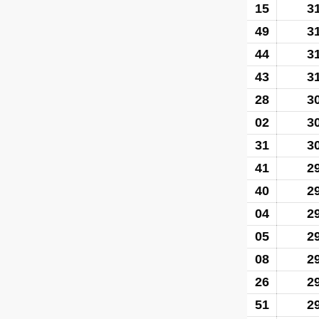
15
3
49
3
44
3
43
3
28
3
02
3
31
3
41
2
40
2
04
2
05
2
08
2
26
2
51
2