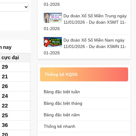
01-2026
Dự đoán Xổ Số Miền Trung ngày
11/01/2026 - Dự đoán XSMT 11-
01-2026
Dự đoán Xổ Số Miền Nam ngày
11/01/2026 - Dự đoán XSMN 11-
m nay
01-2026
 cực đại
29
Thống kê KQXS
21
26
Bảng đặc biệt tuần
24
Bảng đặc biệt tháng
22
25
Bảng đặc biệt năm
36
Thống kê nhanh
20