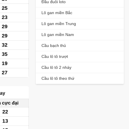
Đầu đuôi loto
25
Lô gan miền Bắc
23
Lô gan miền Trung
29
Lô gan miền Nam
29
32
Cầu bạch thủ
35
Cầu lô tô trượt
19
Cầu lô tô 2 nháy
27
Cầu lô tô theo thứ
nay
 cực đại
22
13