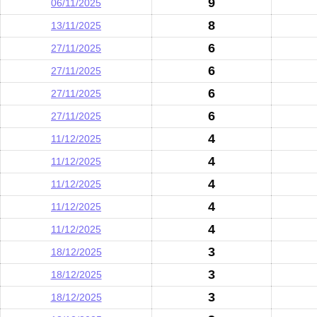
9
06/11/2025
8
13/11/2025
6
27/11/2025
6
27/11/2025
6
27/11/2025
6
27/11/2025
4
11/12/2025
4
11/12/2025
4
11/12/2025
4
11/12/2025
4
11/12/2025
3
18/12/2025
3
18/12/2025
3
18/12/2025