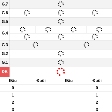
G.7
G.6
G.5
G.4
G.3
G.2
G.1
ĐB
Đầu
Đuôi
Đầu
Đuôi
0
0
1
1
2
2
3
3