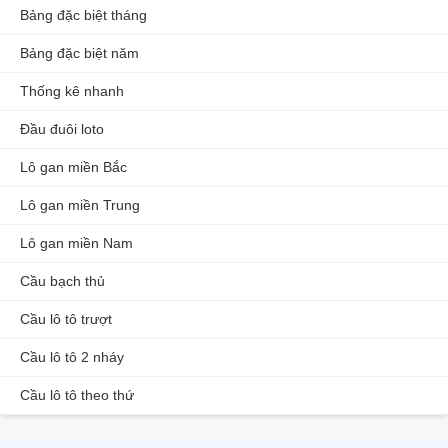
Bảng đặc biệt tháng
Bảng đặc biệt năm
Thống kê nhanh
Đầu đuôi loto
Lô gan miền Bắc
Lô gan miền Trung
Lô gan miền Nam
Cầu bạch thủ
Cầu lô tô trượt
Cầu lô tô 2 nháy
Cầu lô tô theo thứ