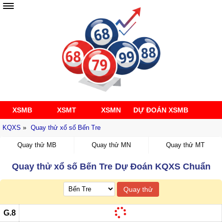
XSMB
XSMT
XSMN
DỰ ĐOÁN XSMB
KQXS
»
Quay thử xổ số Bến Tre
Quay thử MB
Quay thử MN
Quay thử MT
Quay thử xổ số Bến Tre Dự Đoán KQXS Chuẩn
Quay thử
G.8