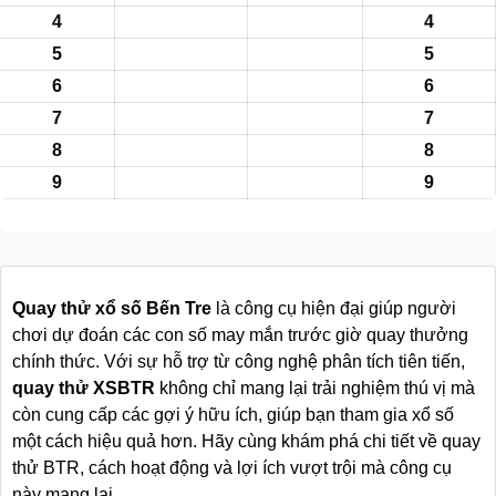
4
4
5
5
6
6
7
7
8
8
9
9
Quay thử xổ số Bến Tre
là công cụ hiện đại giúp người
chơi dự đoán các con số may mắn trước giờ quay thưởng
chính thức. Với sự hỗ trợ từ công nghệ phân tích tiên tiến,
quay thử XSBTR
không chỉ mang lại trải nghiệm thú vị mà
còn cung cấp các gợi ý hữu ích, giúp bạn tham gia xổ số
một cách hiệu quả hơn. Hãy cùng khám phá chi tiết về quay
thử BTR, cách hoạt động và lợi ích vượt trội mà công cụ
này mang lại.