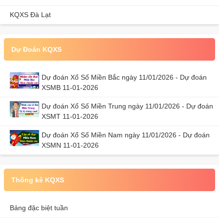
KQXS Đà Lạt
Dự Đoán KQXS
Dự đoán Xổ Số Miền Bắc ngày 11/01/2026 - Dự đoán
XSMB 11-01-2026
Dự đoán Xổ Số Miền Trung ngày 11/01/2026 - Dự đoán
XSMT 11-01-2026
Dự đoán Xổ Số Miền Nam ngày 11/01/2026 - Dự đoán
XSMN 11-01-2026
Thống kê KQXS
Bảng đặc biệt tuần