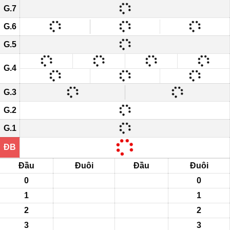
G.7
G.6
G.5
G.4
G.3
G.2
G.1
ĐB
Đầu
Đuôi
Đầu
Đuôi
0
0
1
1
2
2
3
3