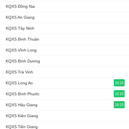
KQXS Đồng Nai
KQXS An Giang
KQXS Tây Ninh
KQXS Bình Thuận
KQXS Vĩnh Long
KQXS Bình Dương
KQXS Trà Vinh
KQXS Long An
16:15
KQXS Bình Phước
16:15
KQXS Hậu Giang
16:15
KQXS Kiên Giang
KQXS Tiền Giang